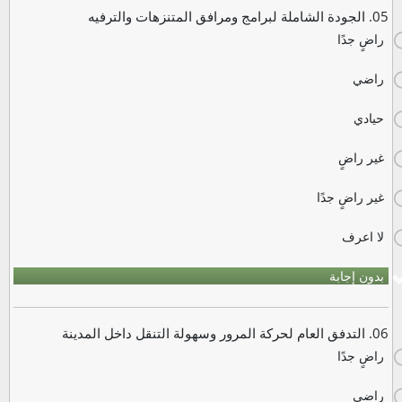
05. الجودة الشاملة لبرامج ومرافق المتنزهات والترفيه
راضٍ جدًا
راضي
حيادي
غير راضٍ
غير راضٍ جدًا
لا اعرف
بدون إجابة
06. التدفق العام لحركة المرور وسهولة التنقل داخل المدينة
راضٍ جدًا
راضي