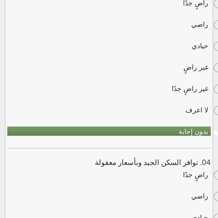
راضٍ جدًا
راضي
حيادي
غير راضٍ
غير راضٍ جدًا
لا اعرف
بدون إجابة
04. توافر السكن الجيد وبأسعار معقولة
راضٍ جدًا
راضي
حيادي