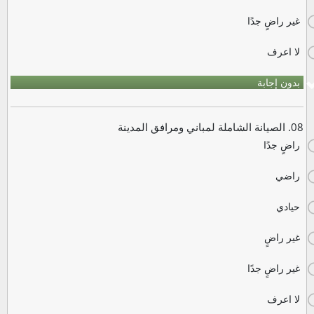
غير راضٍ جدًا
لا اعرف
بدون إجابة
08. الصيانة الشاملة لمباني ومرافق المدينة
راضٍ جدًا
راضي
حيادي
غير راضٍ
غير راضٍ جدًا
لا اعرف