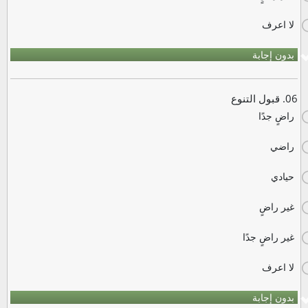
لا اعرف
بدون إجابة
06. قبول التنوع
راضٍ جدًا
راضي
حيادي
غير راضٍ
غير راضٍ جدًا
لا اعرف
بدون إجابة