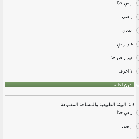
راضٍ جدًا
راضي
حيادي
غير راضٍ
غير راضٍ جدًا
لا اعرف
بدون إجابة
09. البيئة الطبيعية والمساحة المفتوحة
راضٍ جدًا
راضي