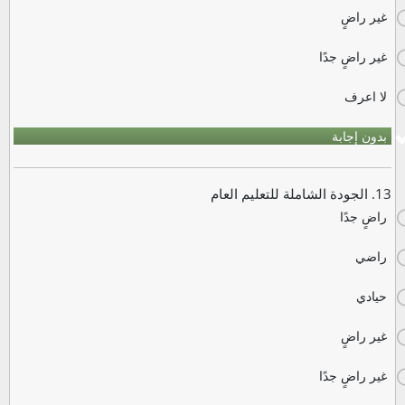
غير راضٍ
غير راضٍ جدًا
لا اعرف
بدون إجابة
13. الجودة الشاملة للتعليم العام
راضٍ جدًا
راضي
حيادي
غير راضٍ
غير راضٍ جدًا