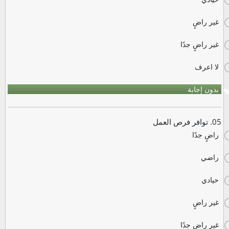
غير راضٍ
غير راضٍ جدًا
لا اعرف
بدون إجابة
05. توافر فرص العمل
راضٍ جدًا
راضي
حيادي
غير راضٍ
غير راضٍ جدًا